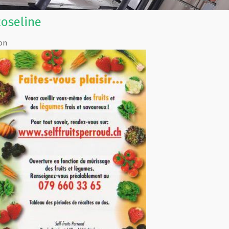
Roseline
on