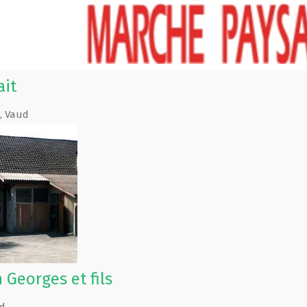
ait
,
Vaud
 Georges et fils