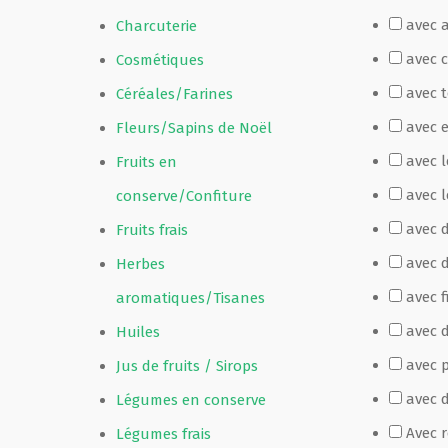
avec 
Charcuterie
Film de présentation
avec 
Cosmétiques
avec 
Céréales/Farines
Fête Marché Paysan
avec 
Fleurs/Sapins de Noël
avec 
Fruits en
Partenaires
avec l
conserve/Confiture
avec 
Fruits frais
avec 
Herbes
avec f
aromatiques/Tisanes
avec d
Huiles
avec p
Jus de fruits / Sirops
avec 
Légumes en conserve
Avec 
Légumes frais