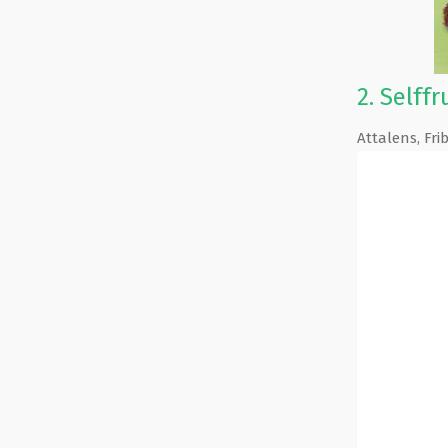
2.
Selffr
Attalens
,
Fri