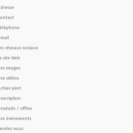
adresse
contact
téléphone
email
les réseaux sociaux
e site Web
des images
des vidéos
ichier joint
escription
roduits / offres
des événements
rendez-vous