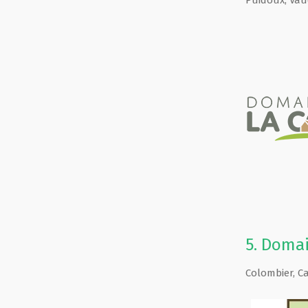
Puidoux
,
Vau
5.
Domai
Colombier
,
C