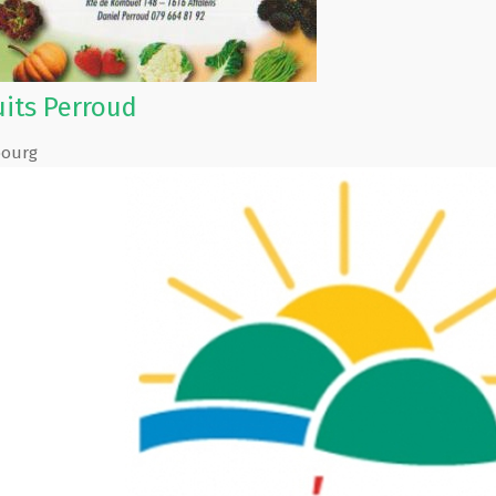
uits Perroud
bourg