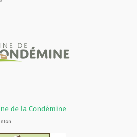
d
ne de la Condémine
anton