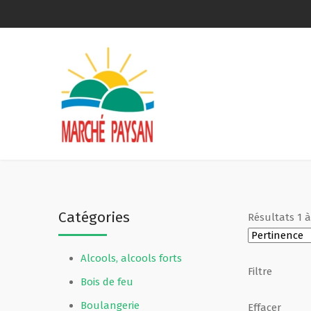
Qui sommes-nous ?
La charte
Le comité
Le matériel membres
Catégories
Résultats
1
Devenir membre
Alcools, alcools forts
Revue de presse
Filtre
Bois de feu
Guide de la vente directe
Boulangerie
Effacer