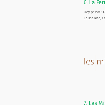
6.
La Fe
Hey pssstt ! 
Lausanne
,
C
7.
Les Mi