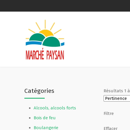
Qui sommes-nous ?
La charte
Le comité
Le matériel membres
Catégories
Résultats
1
Devenir membre
Alcools, alcools forts
Revue de presse
Filtre
Bois de feu
Guide de la vente directe
Boulangerie
Effacer