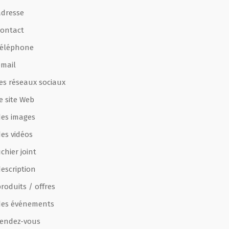
adresse
contact
téléphone
email
les réseaux sociaux
e site Web
des images
des vidéos
ichier joint
escription
roduits / offres
des événements
rendez-vous