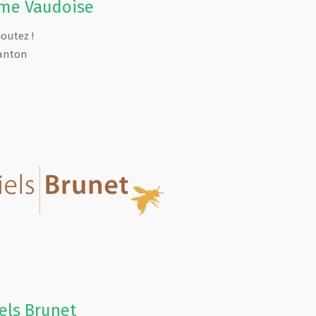
rme Vaudoise
Goutez !
anton
els Brunet