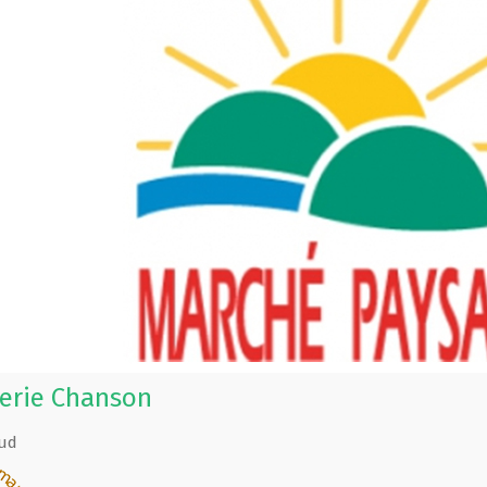
erie Chanson
ud