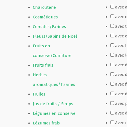
avec 
Charcuterie
Film de présentation
avec 
Cosmétiques
avec 
Céréales/Farines
Fête Marché Paysan
avec 
Fleurs/Sapins de Noël
avec 
Fruits en
Partenaires
avec l
conserve/Confiture
avec 
Fruits frais
avec 
Herbes
avec f
aromatiques/Tisanes
avec d
Huiles
avec p
Jus de fruits / Sirops
avec 
Légumes en conserve
Avec 
Légumes frais