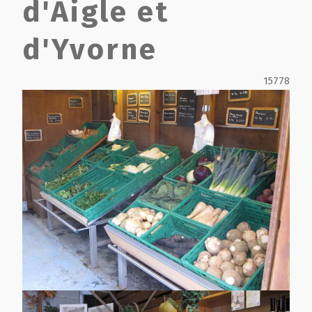
d'Aigle et
Film de présentation
d'Yvorne
Fête Marché Paysan
15778
Partenaires