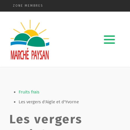
ZONE MEMBRES
Qui sommes-nous ?
La charte
Le comité
Le matériel membres
Devenir membre
Fruits frais
Les vergers d'Aigle et d'Yvorne
Revue de presse
Les vergers
Guide de la vente directe