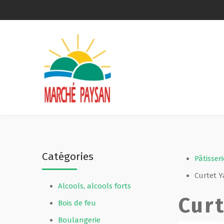
Qui sommes-nous ?
La charte
Le comité
Le matériel membres
Catégories
Devenir membre
Pâtisseri
Curtet Y
Alcools, alcools forts
Revue de presse
Curt
Bois de feu
Guide de la vente directe
Boulangerie