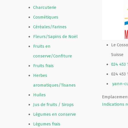
Charcuterie
Film de présentation
Cosmétiques
Céréales/Farines
Fête Marché Paysan
Fleurs/Sapins de Noël
Le Cosso
Fruits en
Partenaires
Suisse
conserve/Confiture
024 453 
Fruits frais
024 453 
Herbes
yann-c
aromatiques/Tisanes
Huiles
Emplacement
Indications r
Jus de fruits / Sirops
Légumes en conserve
Légumes frais