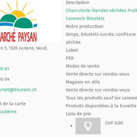
Description
Charcuterie
Viandes séchées
Frui
Caramels
Bricelets
Notre production:
Sirops, bricelets sucrés, confitur
séchée.
n 5, 1326 Juriens, Vaud,
Label:
PER
Modes de vente:
10 81
Vente directe sur rendez-vous
10 04
Magasin en ville
urtet@bluewin.ch
Vente directe sur rendez-vous:
Tous les produits sauf les carame
 de la carte
Produits disponibles à la buvette
outières
Liste de prix
CHF 0.00