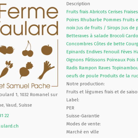
Description
Fruits frais
Abricots
Cerises
Fraise
Poires
Rhubarbe
Pommes
Fruits
noix
Jus de fruits / Sirops
Jus de
Betteraves à salade
Brocoli
Card
Concombres
Côtes de bette
Cour
Epinards
Endives
Fenouil
Fèves
H
Oignons
Pâtissons
Poireaux
Pois
Radis
Rampon
Raves
Topinambo
oeufs de poule
Produits de la r
Notre production:
Fruits et légumes frais et de sais
oulard 1, 1032 Romanel sur
Label:
e, Vaud, Suisse
PER
81 22
Suisse-Garantie
Modes de vente:
ulard.ch
Marché en ville