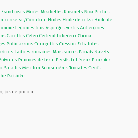
s
Framboises
Mûres
Mirabelles
Raisinets
Noix
Pêches
 en conserve/Confiture
Huiles
Huile de colza
Huile de
 pomme
Légumes frais
Asperges vertes
Aubergines
ons
Carottes
Céleri
Cerfeuil tubereux
Choux
ges
Potimarrons
Courgettes
Cresson
Echalotes
aricots
Laitues romaines
Maïs sucrés
Panais
Navets
Poivrons
Pommes de terre
Persils tubéreux
Pourpier
ur
Salades
Mesclun
Scorsonères
Tomates
Oeufs
uche
Raisinée
on, jus de pomme.