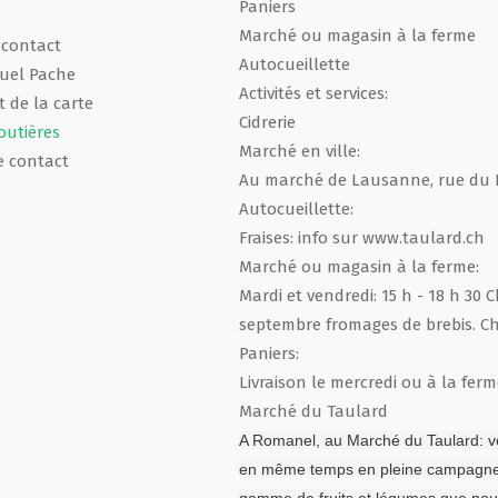
Paniers
Marché ou magasin à la ferme
 contact
Autocueillette
uel Pache
Activités et services:
 de la carte
Cidrerie
outières
Marché en ville:
e contact
Au marché de Lausanne, rue du Pon
Autocueillette:
Fraises: info sur www.taulard.ch
Marché ou magasin à la ferme:
Mardi et vendredi: 15 h - 18 h 30 
septembre fromages de brebis. Ch
Paniers:
Livraison le mercredi ou à la fer
Marché du Taulard
A Romanel, au Marché du Taulard: vo
en même temps en pleine campagne. 
gamme de fruits et légumes que nou