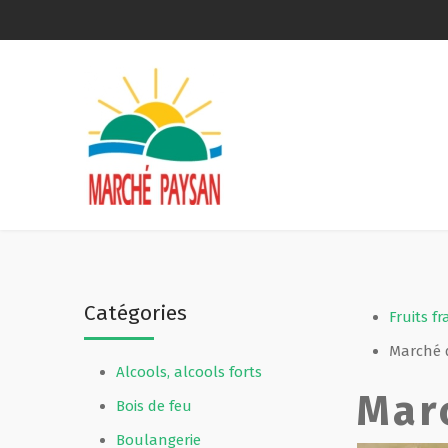
Qui sommes-nous ?
La charte
Le comité
Le matériel membres
Catégories
Devenir membre
Fruits fr
Marché 
Alcools, alcools forts
Revue de presse
Mar
Bois de feu
Guide de la vente directe
Boulangerie