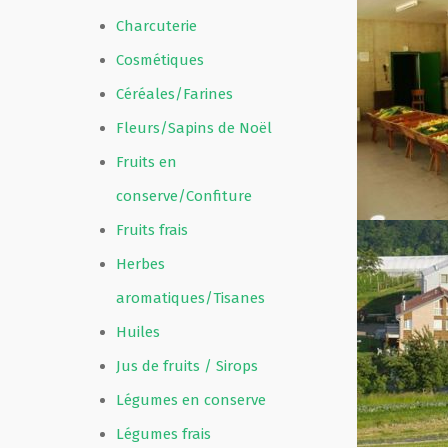
Charcuterie
Film de présentation
Cosmétiques
Céréales/Farines
Fête Marché Paysan
Fleurs/Sapins de Noël
Fruits en
Partenaires
conserve/Confiture
Fruits frais
Herbes
aromatiques/Tisanes
Huiles
Jus de fruits / Sirops
Légumes en conserve
Légumes frais