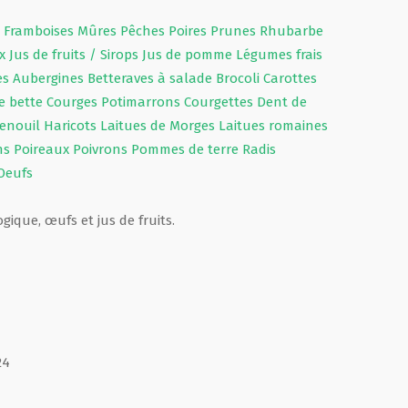
s
Framboises
Mûres
Pêches
Poires
Prunes
Rhubarbe
ux
Jus de fruits / Sirops
Jus de pomme
Légumes frais
es
Aubergines
Betteraves à salade
Brocoli
Carottes
e bette
Courges
Potimarrons
Courgettes
Dent de
enouil
Haricots
Laitues de Morges
Laitues romaines
ns
Poireaux
Poivrons
Pommes de terre
Radis
Oeufs
gique, œufs et jus de fruits.
24