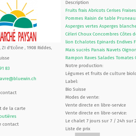
Description
Fruits frais
Abricots
Cerises
Fraise
Pommes
Raisin de table
Prunea
Asperges vertes
Asperges blanch
Céleri
Choux
Concombres
Côtes d
lion
Echalotes
Epinards
Endives
F
, ZI d'Ecône , 1908 Riddes,
Maïs sucrés
Panais
Navets
Oigno
Rampon
Raves
Salades
Tomates
uisse
Notre production:
91 83
Légumes et fruits de culture biolo
favre@bluewin.ch
Label:
Bio Suisse
 contact
Modes de vente:
Vente directe en libre-service
 de la carte
Vente directe en libre-service:
outières
Le chalet 7 jours sur 7 / 24h sur 
e contact
Liste de prix