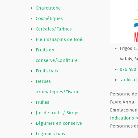
Charcuterie
Film de présentation
Cosmétiques
Céréales/Farines
Fête Marché Paysan
Fleurs/Sapins de Noël
Frigos 15
Fruits en
Partenaires
Valais, S
conserve/Confiture
076 480 
Fruits frais
ankica.
Herbes
aromatiques/Tisanes
Personne de
Favre Anna
Huiles
Emplacement
Jus de fruits / Sirops
Indications r
Légumes en conserve
Personnes d
Légumes frais