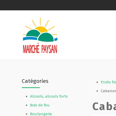
Qui sommes-nous ?
La charte
Le comité
Le matériel membres
Catégories
Devenir membre
Fruits fr
Cabanon
Alcools, alcools forts
Revue de presse
Cab
Bois de feu
Guide de la vente directe
Boulangerie