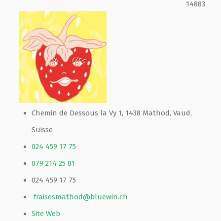
14883
Film de présentation
Fête Marché Paysan
Partenaires
Chemin de Dessous la Vy 1, 1438 Mathod, Vaud,
Suisse
024 459 17 75
079 214 25 81
024 459 17 75
fraisesmathod@bluewin.ch
Site Web