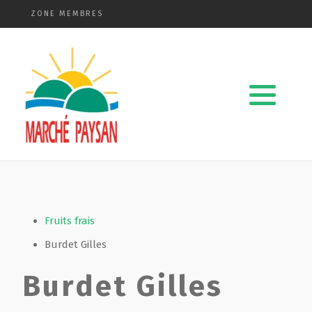
ZONE MEMBRES
Qui sommes-nous ?
La charte
Le comité
Le matériel membres
Devenir membre
Fruits frais
Burdet Gilles
Revue de presse
Burdet Gilles
Guide de la vente directe