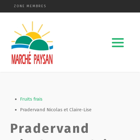
ZONE MEMBRES
Qui sommes-nous ?
La charte
Le comité
Le matériel membres
Devenir membre
Fruits frais
Pradervand Nicolas et Claire-Lise
Revue de presse
Pradervand
Guide de la vente directe