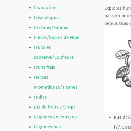
Charcuterie
Explorez l’u
Film de présentation
passion pour
Cosmétiques
depuis trois 
Céréales/Farines
Fête Marché Paysan
Fleurs/Sapins de Noël
Fruits en
Partenaires
conserve/Confiture
Fruits frais
Herbes
aromatiques/Tisanes
Huiles
Jus de fruits / Sirops
Légumes en conserve
Rue d\\\
Légumes frais
l\\\'Oues