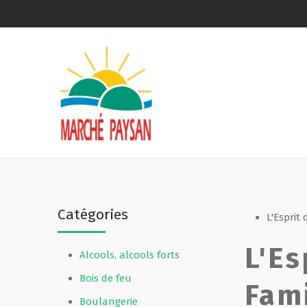
Qui sommes-nous ?
La charte
Le comité
Le matériel membres
Catégories
Devenir membre
L'Esprit
L'Es
Alcools, alcools forts
Revue de presse
Bois de feu
Fami
Guide de la vente directe
Boulangerie