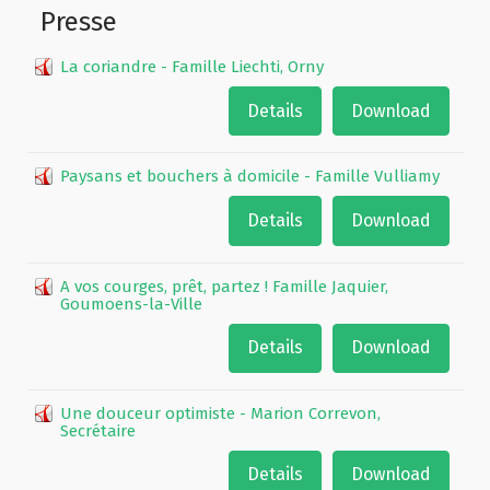
Presse
Film de présentation
La coriandre - Famille Liechti, Orny
Details
Download
Fête Marché Paysan
Paysans et bouchers à domicile - Famille Vulliamy
Partenaires
Details
Download
A vos courges, prêt, partez ! Famille Jaquier,
Goumoens-la-Ville
Details
Download
Une douceur optimiste - Marion Correvon,
Secrétaire
Details
Download