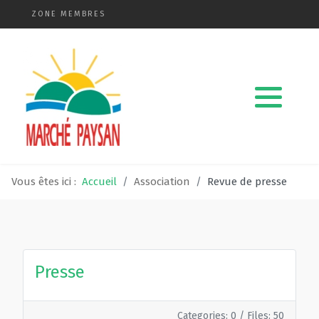
ZONE MEMBRES
Qui sommes-nous ?
La charte
Le comité
Vous êtes ici :
Accueil
Association
Revue de presse
Le matériel membres
Devenir membre
Revue de presse
Presse
Guide de la vente directe
Categories: 0
/
Files: 50