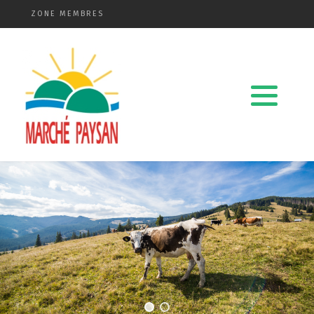
ZONE MEMBRES
Qui sommes-nous ?
La charte
Le comité
Le matériel membres
Devenir membre
Revue de presse
Guide de la vente directe