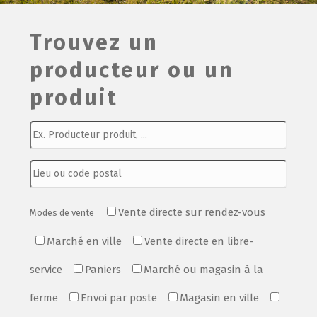
Film de présentation
Trouvez un
producteur ou un
Fête Marché Paysan
produit
Partenaires
Vente directe sur rendez-vous
Modes de vente
Marché en ville
Vente directe en libre-
service
Paniers
Marché ou magasin à la
ferme
Envoi par poste
Magasin en ville