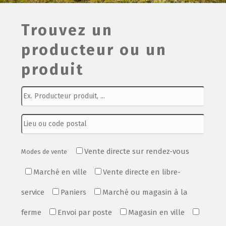
Film de présentation
Trouvez un
producteur ou un
Fête Marché Paysan
produit
Partenaires
Vente directe sur rendez-vous
Modes de vente
Marché en ville
Vente directe en libre-
service
Paniers
Marché ou magasin à la
ferme
Envoi par poste
Magasin en ville