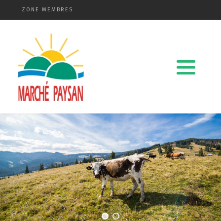
ZONE MEMBRES
Qui sommes-nous ?
La charte
Le comité
Le matériel membres
Devenir membre
Revue de presse
Guide de la vente directe