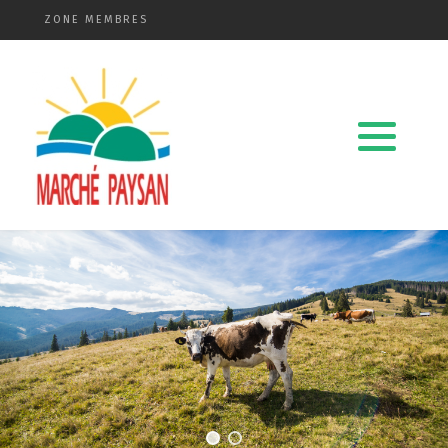
ZONE MEMBRES
Qui sommes-nous ?
La charte
Le comité
Le matériel membres
Devenir membre
Revue de presse
Guide de la vente directe