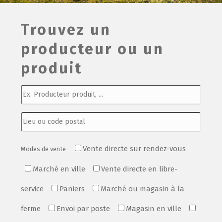
Film de présentation
Trouvez un
producteur ou un
Fête Marché Paysan
produit
Partenaires
Vente directe sur rendez-vous
Modes de vente
Marché en ville
Vente directe en libre-
service
Paniers
Marché ou magasin à la
ferme
Envoi par poste
Magasin en ville