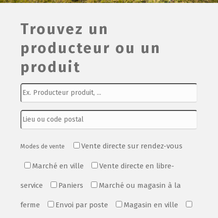
Film de présentation
Trouvez un
producteur ou un
Fête Marché Paysan
produit
Partenaires
Vente directe sur rendez-vous
Modes de vente
Marché en ville
Vente directe en libre-
service
Paniers
Marché ou magasin à la
ferme
Envoi par poste
Magasin en ville