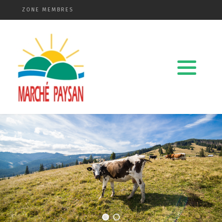
ZONE MEMBRES
Qui sommes-nous ?
La charte
Le comité
Le matériel membres
Devenir membre
Revue de presse
Guide de la vente directe