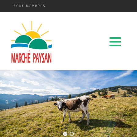
ZONE MEMBRES
Qui sommes-nous ?
La charte
Le comité
Le matériel membres
Devenir membre
Revue de presse
Guide de la vente directe