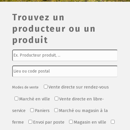
Film de présentation
Trouvez un
producteur ou un
Fête Marché Paysan
produit
Partenaires
Vente directe sur rendez-vous
Modes de vente
Marché en ville
Vente directe en libre-
service
Paniers
Marché ou magasin à la
ferme
Envoi par poste
Magasin en ville