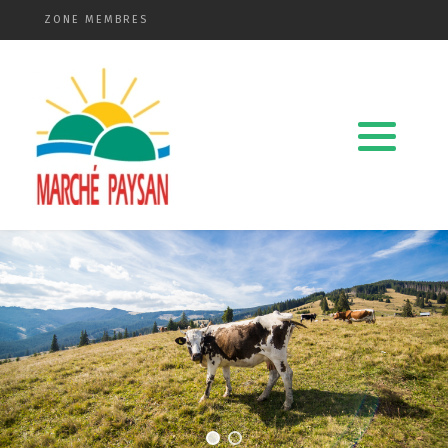
ZONE MEMBRES
Qui sommes-nous ?
La charte
Le comité
Le matériel membres
Devenir membre
Revue de presse
Guide de la vente directe