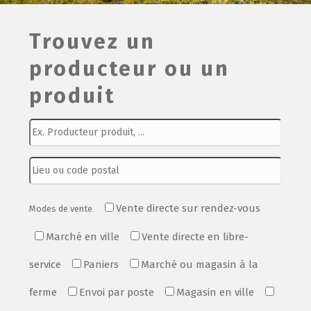
Film de présentation
Trouvez un
producteur ou un
Fête Marché Paysan
produit
Partenaires
Vente directe sur rendez-vous
Modes de vente
Marché en ville
Vente directe en libre-
service
Paniers
Marché ou magasin à la
ferme
Envoi par poste
Magasin en ville