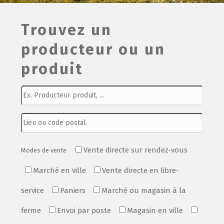
Film de présentation
Trouvez un
producteur ou un
Fête Marché Paysan
produit
Partenaires
Vente directe sur rendez-vous
Modes de vente
Marché en ville
Vente directe en libre-
service
Paniers
Marché ou magasin à la
ferme
Envoi par poste
Magasin en ville