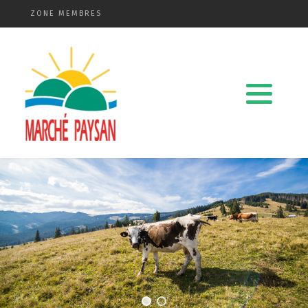
ZONE MEMBRES
Qui sommes-nous ?
La charte
Le comité
Le matériel membres
Devenir membre
Revue de presse
Guide de la vente directe