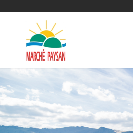
Qui sommes-nous ?
La charte
Le comité
Le matériel membres
Devenir membre
Revue de presse
Guide de la vente directe