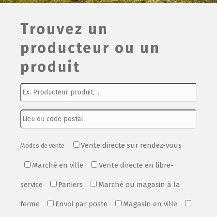
Film de présentation
Trouvez un
producteur ou un
Fête Marché Paysan
produit
Partenaires
Vente directe sur rendez-vous
Modes de vente
Marché en ville
Vente directe en libre-
service
Paniers
Marché ou magasin à la
ferme
Envoi par poste
Magasin en ville