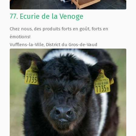
77.
Ecurie de la Venoge
Chez nous, des produits forts en goût, forts en
émotions!
Vufflens-la-Ville
,
District du Gros-de-Vaud