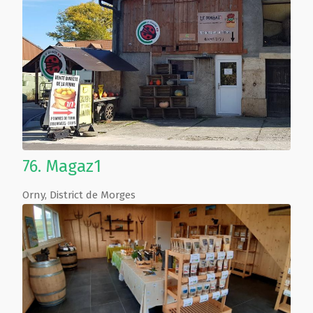
76.
Magaz1
Orny
,
District de Morges