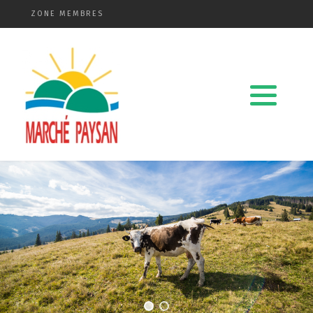
ZONE MEMBRES
Qui sommes-nous ?
La charte
Le comité
Le matériel membres
Devenir membre
Revue de presse
Guide de la vente directe